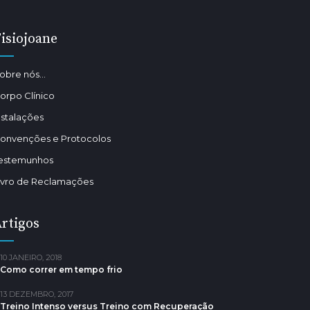
isiojoane
obre nós…
orpo Clínico
nstalações
onvenções e Protocolos
estemunhos
ivro de Reclamações
rtigos
10 JANEIRO, 2018
Como correr em tempo frio
13 DEZEMBRO, 2017
Treino Intenso versus Treino com Recuperação