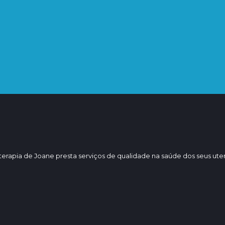
sportivos, Ortopedia, Podologia,
os).
oterapia de Joane presta serviços de qualidade na saúde dos seus ute