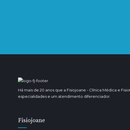
ESPECIALIDADES
Atuamos nas diversas áreas da Medicina (Clínica Geral, Exames De
Psicologia, Enfermagem, Fisioterapia e Terapia da Fala, entre outr
Agende já a sua consulta ou tratamento.
Há mais de 20 anos que a Fisiojoane - Clínica Médica e Fisi
especialidades e um atendimento diferenciador.
Fisiojoane