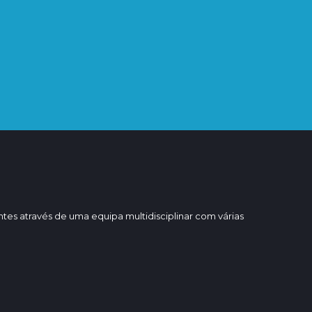
Selecione a especialidade:
Os nossos serviços entrarão em contacto
consigo após receção da sua marcação.
ntes através de uma equipa multidisciplinar com várias